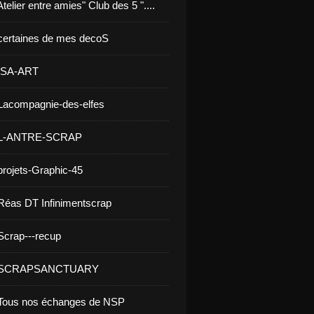
telier entre amies" Club des 5 "....
certaines de mes decoS
 ISA-ART
Lacompagnie-des-elfes
 L-ANTRE-SCRAP
projets-Graphic-45
Réas DT Infinimentscrap
Scrap---recup
- SCRAPSANCTUARY
 Tous nos échanges de NSP