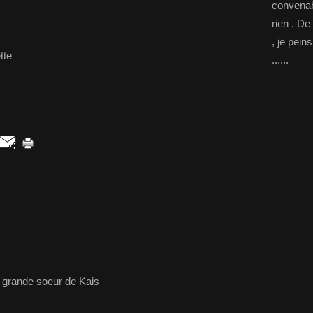
convenab
rien . De
, je pein
tte
......
a grande soeur de Kais