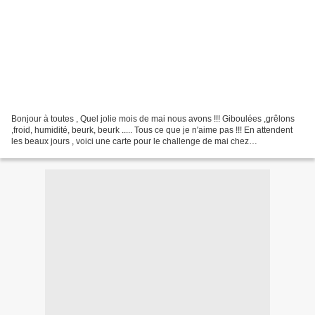
Bonjour à toutes , Quel jolie mois de mai nous avons !!! Giboulées ,grêlons
,froid, humidité, beurk, beurk ..... Tous ce que je n'aime pas !!! En attendent
les beaux jours , voici une carte pour le challenge de mai chez
KATZELKRAFT ou Cat Lacigale nous...