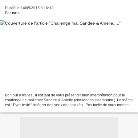
Publié le 14/05/2015 à 16:18
Par
nate
Bonjour à toutes , Il est tant de vous présenter mon interprétation pour le
challenge de mai chez Sandee & Amelie (challenges steampunk ). Le thème
est " Eyes testé " intégrer des yeux dans sa réa . Pas facile de vous montrer
mon oeil avec le reflet du...