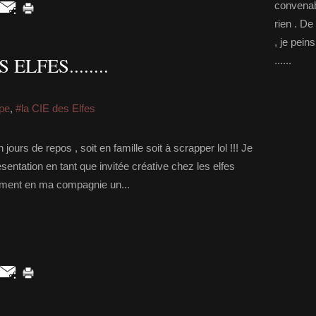
convenab
rien . De
, je pein
LFES........
......
ipe
,
#la CIE des Elfes
ours de repos , soit en famille soit à scrapper lol !!! Je
entation en tant que invitée créative chez les elfes
alement en ma compagnie un...