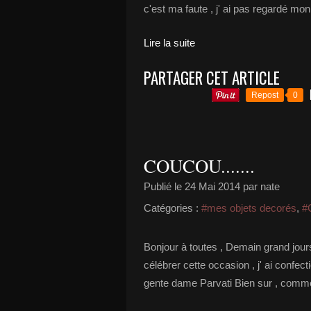
c'est ma faute , j' ai pas regardé mon c
Lire la suite
PARTAGER CET ARTICLE
Repost
0
COUCOU.......
Publié le
24 Mai 2014
par nate
Catégories :
#mes objets decorés
,
#C
Bonjour à toutes , Demain grand jou
célébrer cette occasion , j' ai confec
gente dame Parvati Bien sur , comme 