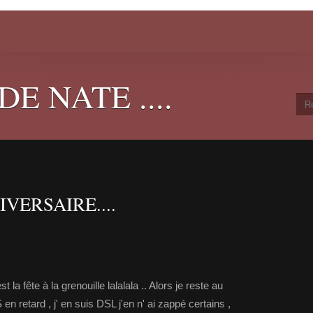
E NATE ....
VERSAIRE....
st la fête à la grenouille lalalala .. Alors je reste au
n retard , j' en suis DSL j'en n' ai zappé certains ,