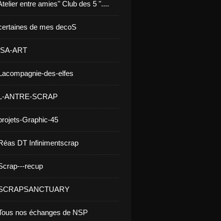
telier entre amies" Club des 5 "....
certaines de mes decoS
 ISA-ART
Lacompagnie-des-elfes
 L-ANTRE-SCRAP
projets-Graphic-45
Réas DT Infinimentscrap
Scrap---recup
- SCRAPSANCTUARY
 Tous nos échanges de NSP