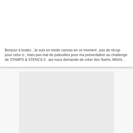
Bonjour à toutes , Je suis en mode canvas en ce moment , pas de récup
pour celui ci , mais pas mal de patouilles pour ma présentation au challenge
de STAMPS & STENCILS . qui nous demande de créer des Swirls, Whirls
and Flourishes .(tourbillons et flourishes)....