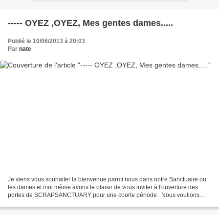
----- OYEZ ,OYEZ, Mes gentes dames.....
Publié le 10/06/2013 à 20:03
Par
nate
Je viens vous souhaiter la bienvenue parmi nous dans notre Sanctuaire ou
les dames et moi même avons le plaisir de vous inviter à l'ouverture des
portes de SCRAPSANCTUARY pour une courte période . Nous voulions
vous faire partager notre défi . Scraper...