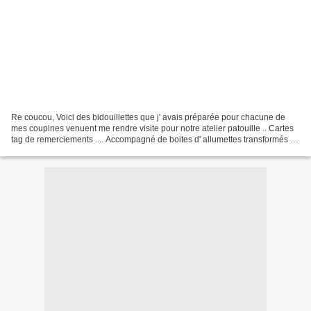
Re coucou, Voici des bidouillettes que j' avais préparée pour chacune de
mes coupines venuent me rendre visite pour notre atelier patouille .. Cartes
tag de remerciements .... Accompagné de boites d' allumettes transformés .
Pâte relief , pâte à cirer...