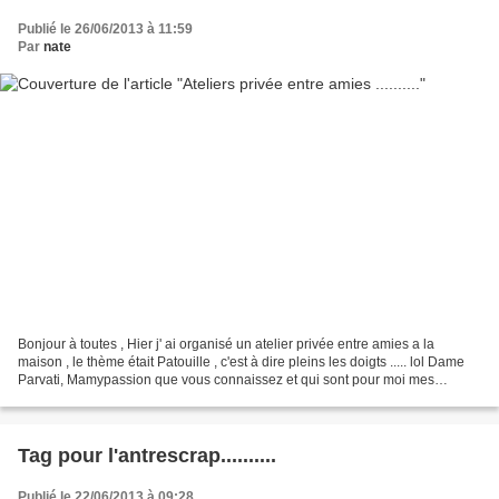
Publié le 26/06/2013 à 11:59
Par
nate
Bonjour à toutes , Hier j' ai organisé un atelier privée entre amies a la
maison , le thème était Patouille , c'est à dire pleins les doigts ..... lol Dame
Parvati, Mamypassion que vous connaissez et qui sont pour moi mes
compères , Christine & Martine...
Tag pour l'antrescrap..........
Publié le 22/06/2013 à 09:28