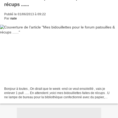
récups ......
Publié le 01/06/2013 à 09:22
Par
nate
Bonjour à toutes , On dirait que le week -end ce veut ensoleillé , vais je
enlever 1 pull ...... En attendent ,voici mes bidouillettes faites de récups . U
ne lampe de bureau pour la bibliothèque confectionné avec du papier,
travaillé a la tréassure ,une...