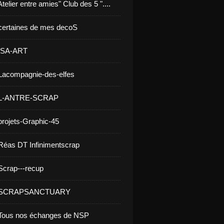
telier entre amies" Club des 5 "....
certaines de mes decoS
 ISA-ART
Lacompagnie-des-elfes
 L-ANTRE-SCRAP
projets-Graphic-45
Réas DT Infinimentscrap
Scrap---recup
- SCRAPSANCTUARY
 Tous nos échanges de NSP