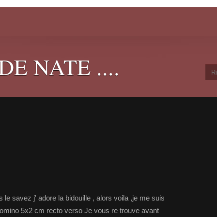
E NATE ....
 savez j' adore la bidouille , alors voila ,je me suis
 Domino 5x2 cm recto verso Je vous re trouve avant