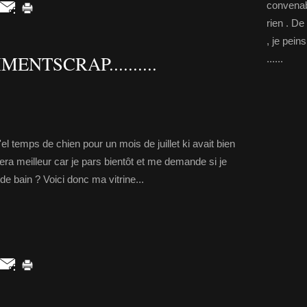
convenab
rien . De
, je pein
ENTSCRAP..........
......
'el temps de chien pour un mois de juillet ki avait bien
era meilleur car je pars bientôt et me demande si je
 bain ? Voici donc ma vitrine...