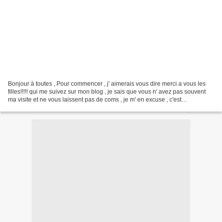
Bonjour à toutes , Pour commencer , j' aimerais vous dire merci a vous les
filles!!!!! qui me suivez sur mon blog , je sais que vous n' avez pas souvent
ma visite et ne vous laissent pas de coms , je m' en excuse , c'est
involontaire , mais sa chez que...