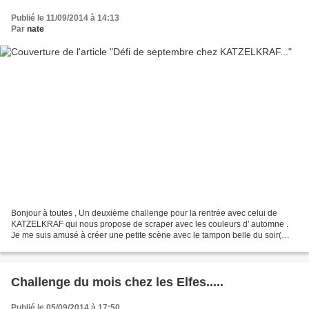
Publié le 11/09/2014 à 14:13
Par
nate
Bonjour à toutes , Un deuxième challenge pour la rentrée avec celui de
KATZELKRAF qui nous propose de scraper avec les couleurs d' automne .
Je me suis amusé à créer une petite scène avec le tampon belle du soir(
MUCHA ) et détourner certains pour harmoniser...
Challenge du mois chez les Elfes.....
Publié le 05/09/2014 à 17:50