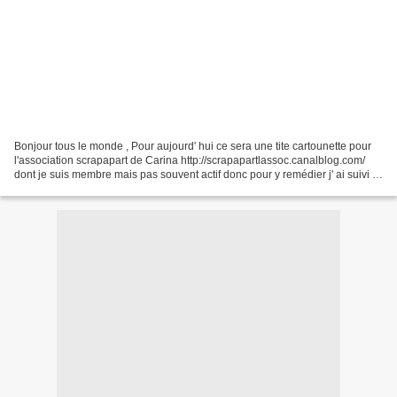
Bonjour tous le monde , Pour aujourd' hui ce sera une tite cartounette pour
l'association scrapapart de Carina http://scrapapartlassoc.canalblog.com/
dont je suis membre mais pas souvent actif donc pour y remédier j' ai suivi le
tuto ke propose Cathy...