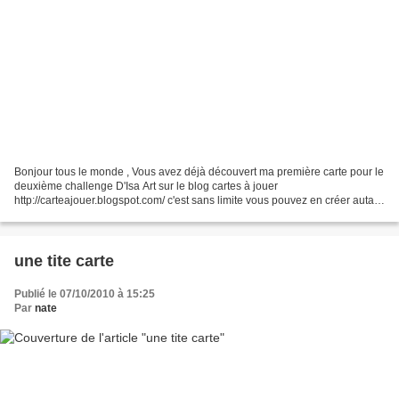
Bonjour tous le monde , Vous avez déjà découvert ma première carte pour le
deuxième challenge D'Isa Art sur le blog cartes à jouer
http://carteajouer.blogspot.com/ c'est sans limite vous pouvez en créer autant
ke vous voulez et comme j' aime bien la patouille...
une tite carte
Publié le 07/10/2010 à 15:25
Par
nate