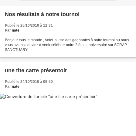
Nos résultats à notre tournoi
Publié le 25/10/2010 à 12:31
Par
nate
Bonjour tous le monde , Voici la liste des gagnantes à notre tournoi ou nous
vous avions conviez à venir célébrer notre 2 ème anniversaire sur SCRAP
SANCTUARY
http://scrapsanctuary.canalblog.com/archives/2010/10/24/19399173.html Les
sponsors et les gentes...
une tite carte présentoir
Publié le 24/10/2010 à 09:50
Par
nate