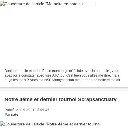
Bonjour tous le monde , En ce moment je m' éclate avec la patouille , vous
avez pu le constater avec mes ATC ,oui c'est bien vous allez me dire, mais
ou je les mets ? Alors ma NSP Mamypassion me donne une boite et me dit
"tu va bien trouver un truc a...
Notre 4éme et dernier tournoi Scrapsanctuary
Publié le 11/10/2010 à 09:45
Par
nate