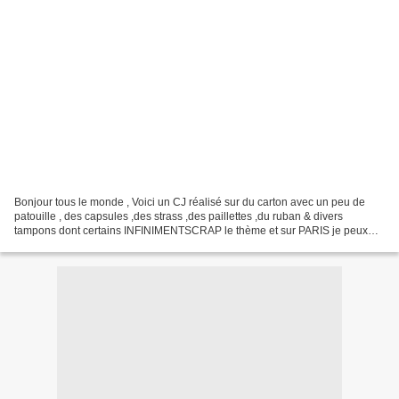
Bonjour tous le monde , Voici un CJ réalisé sur du carton avec un peu de
patouille , des capsules ,des strass ,des paillettes ,du ruban & divers
tampons dont certains INFINIMENTSCRAP le thème et sur PARIS je peux
vous le montrez car Pussyscrap la reçu...