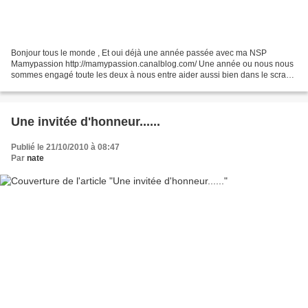
Bonjour tous le monde , Et oui déjà une année passée avec ma NSP
Mamypassion http://mamypassion.canalblog.com/ Une année ou nous nous
sommes engagé toute les deux à nous entre aider aussi bien dans le scrap
ke dans la vie et je dois dire ke nous avons...
Une invitée d'honneur......
Publié le 21/10/2010 à 08:47
Par
nate