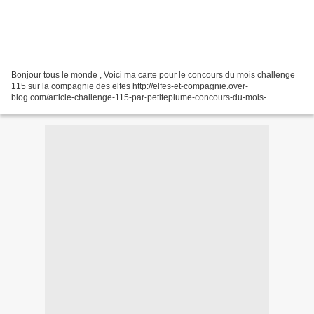
Bonjour tous le monde , Voici ma carte pour le concours du mois challenge
115 sur la compagnie des elfes http://elfes-et-compagnie.over-
blog.com/article-challenge-115-par-petiteplume-concours-du-mois-
58674648.html et ces p'tite plume ki nous à concocté...