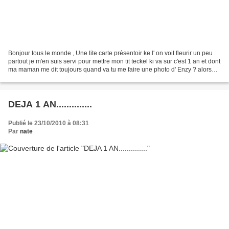
Bonjour tous le monde , Une tite carte présentoir ke l' on voit fleurir un peu
partout je m'en suis servi pour mettre mon tit teckel ki va sur c'est 1 an et dont
ma maman me dit toujours quand va tu me faire une photo d' Enzy ? alors
voila c' est chose...
DEJA 1 AN..............
Publié le 23/10/2010 à 08:31
Par
nate