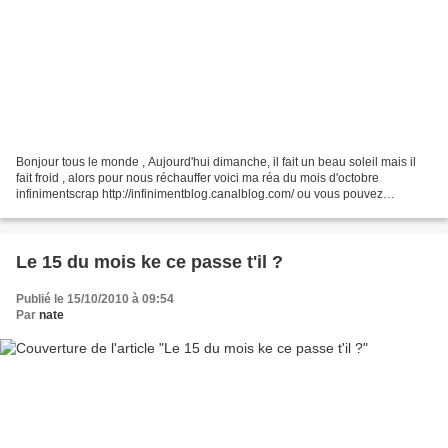
Bonjour tous le monde , Aujourd'hui dimanche, il fait un beau soleil mais il
fait froid , alors pour nous réchauffer voici ma réa du mois d'octobre
infinimentscrap http://infinimentblog.canalblog.com/ ou vous pouvez
également découvrir les autres réas...
Le 15 du mois ke ce passe t'il ?
Publié le 15/10/2010 à 09:54
Par
nate