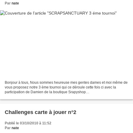
Par
nate
Bonjour à tous, Nous sommes heureuse mes gentes dames et moi même de
vous proposez notre 3 ème tournoi qui ce déroule cette fois ci avec la
participation de Damien de la boutique Srapyshop
http://www.scrapyshop.com/ ki vous a concocté un sketch avec un...
Challenges carte à jouer n°2
Publié le 03/10/2010 à 11:52
Par
nate