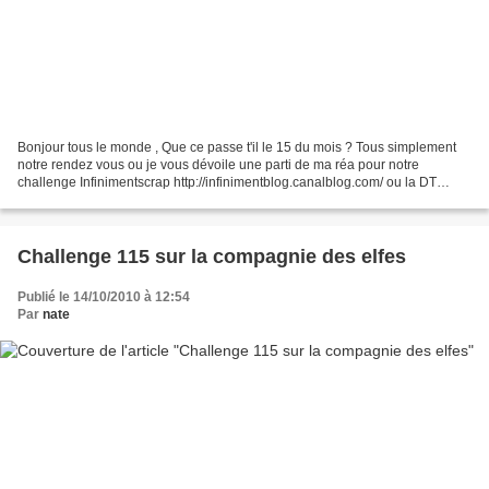
Bonjour tous le monde , Que ce passe t'il le 15 du mois ? Tous simplement
notre rendez vous ou je vous dévoile une parti de ma réa pour notre
challenge Infinimentscrap http://infinimentblog.canalblog.com/ ou la DT
INGRID 66 vous a réalisé un pas à pas...
Challenge 115 sur la compagnie des elfes
Publié le 14/10/2010 à 12:54
Par
nate