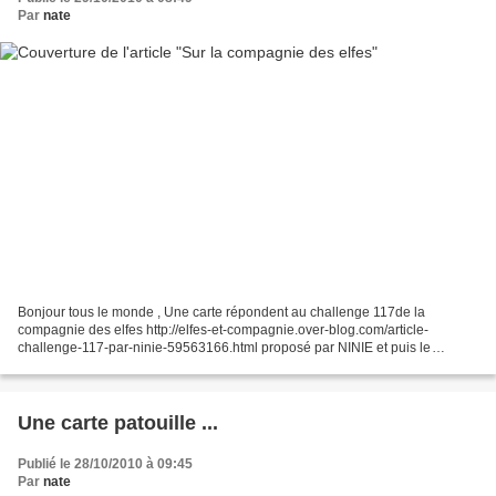
Par
nate
Bonjour tous le monde , Une carte répondent au challenge 117de la
compagnie des elfes http://elfes-et-compagnie.over-blog.com/article-
challenge-117-par-ninie-59563166.html proposé par NINIE et puis le
concours du mois proposé par Karinem http://la-compagnie-du-tampon.over-
blog.com/categorie-10512910.html...
Une carte patouille ...
Publié le 28/10/2010 à 09:45
Par
nate