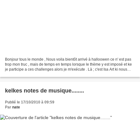
Bonjour tous le monde , Nous voila bientôt arrivé à halloowen ce n' est pas
trop mon truc , mais de temps en temps lorsque le thème y est imposé et ke
je participe a ces challenges alors je m'exécute . Là ; c'est Isa Art ki nous
propose sur son blog cartes...
kelkes notes de musique........
Publié le 17/10/2010 à 09:59
Par
nate