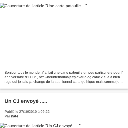
Bonjour tous le monde , j' ai fait une carte patouille un peu particuliere pour l'
anniversaire d' H I M , http://herinfernalmajesty.over-blog.com/ k' elle a bien
reçu oui je sais ça change de la traditionnel carte gothique mais comme je te
l' ais dit...
Un CJ envoyé .....
Publié le 27/10/2010 à 09:22
Par
nate