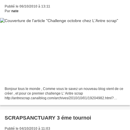
Publié le 06/10/2010 à 13:11
Par
nate
Bonjour tous le monde , Comme vous le savez un nouveau blog vient de ce
créer , et pour ce premier challenge L' Antre scrap
http://antrescrap.canalblog.com/archives/2010/10/01/19204982.html?
t=1286367026878#c37442357 nous propose de réaliser une page ou...
SCRAPSANCTUARY 3 éme tournoi
Publié le 04/10/2010 à 11:03