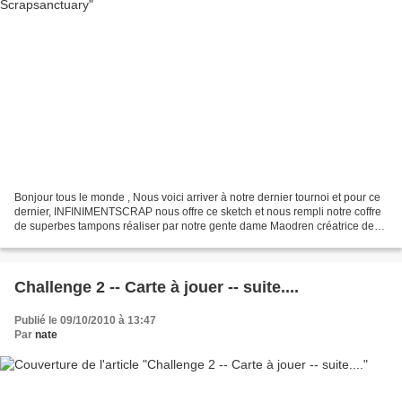
Bonjour tous le monde , Nous voici arriver à notre dernier tournoi et pour ce
dernier, INFINIMENTSCRAP nous offre ce sketch et nous rempli notre coffre
de superbes tampons réaliser par notre gente dame Maodren créatrice de
tampons Pour cela il vous faut...
Challenge 2 -- Carte à jouer -- suite....
Publié le 09/10/2010 à 13:47
Par
nate