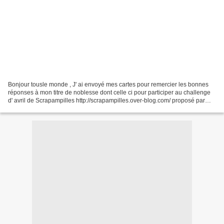
Bonjour tousle monde , J' ai envoyé mes cartes pour remercier les bonnes
réponses à mon titre de noblesse dont celle ci pour participer au challenge
d' avril de Scrapampilles http://scrapampilles.over-blog.com/ proposé par
MU42800