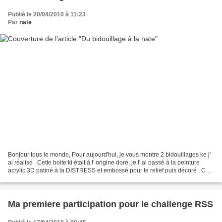
Publié le 20/04/2010 à 11:23
Par
nate
Bonjour tous le monde, Pour aujourd'hui, je vous montre 2 bidouillages ke j'
ai réalisé . Cette boite ki était à l' origine doré, je l' ai passé à la peinture
acrylic 3D patiné à la DISTRESS et embossé pour le relief puis décoré . Ce
Canvas ou j' ai embossé...
Ma premiere participation pour le challenge RSS