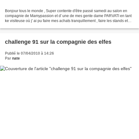
Bonjour tous le monde , Super contente d'être passé samedi au salon en
compagnie de Mamypassion et d' une de mes gente dame PARVATI en tant
ke visiteuse où j' ai pu faire mes achats tranquillement , faire les stands et
pouvoir discuter avec les filles...
challenge 91 sur la compagnie des elfes
Publié le 07/04/2010 à 14:26
Par
nate