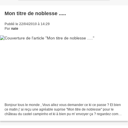
Mon titre de noblesse .....
Publié le 22/04/2010 à 14:29
Par
nate
Bonjour tous le monde , Vous allez vous demander ce ki ce passe ? Et bien
ce matin j' ai reçu une agréable suprise "Mon titre de noblesse" pour le
château du castel campinho et ki à bien pu m' envoyer ça ? regardez comme
il est beau !!! en plus on y vois...