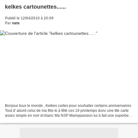
kelkes cartounettes......
Publié le 12/04/2010 à 20:09
Par
nate
Bonjour tous le monde , Kelkes cartes pour souhaiter certains anniversaires
Tout d' abord celui de ma fille ki à fêté ces 19 printemps donc une tite carte
assez simple en noir et blanc Ma NSP Mamypassion lui à fait une superbe
carte boite , en Noir et...