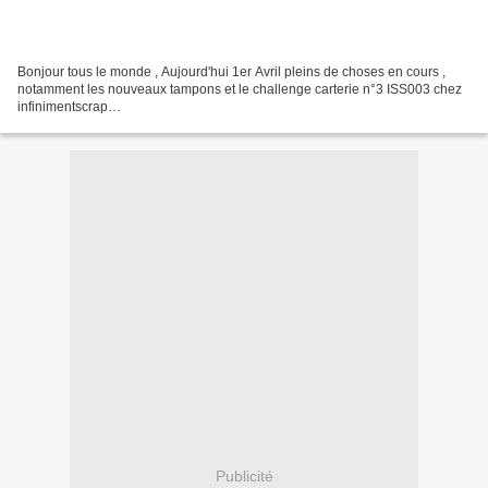
Bonjour tous le monde , Aujourd'hui 1er Avril pleins de choses en cours ,
notamment les nouveaux tampons et le challenge carterie n°3 ISS003 chez
infinimentscrap
http://infinimentblog.canalblog.com/archives/2010/03/31/17427009.html Le
sketch vous et proposé...
Publicité