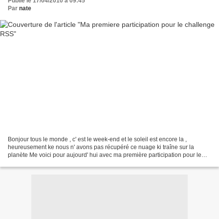
Publié le 17/04/2010 à 09:45
Par
nate
Bonjour tous le monde , c' est le week-end et le soleil est encore la ,
heureusement ke nous n' avons pas récupéré ce nuage ki traîne sur la
planète Me voici pour aujourd' hui avec ma première participation pour le
challenge RSS http://readysteadystamp.blogspot.com/...