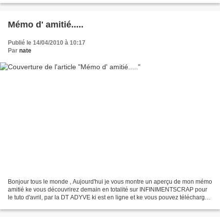
Mémo d' amitié.....
Publié le 14/04/2010 à 10:17
Par
nate
Bonjour tous le monde , Aujourd'hui je vous montre un aperçu de mon mémo
amitié ke vous découvrirez demain en totalité sur INFINIMENTSCRAP pour
le tuto d'avril, par la DT ADYVE ki est en ligne et ke vous pouvez télécharger
sur le blog de la boutique http://infinimentblog.canalblog.com/...