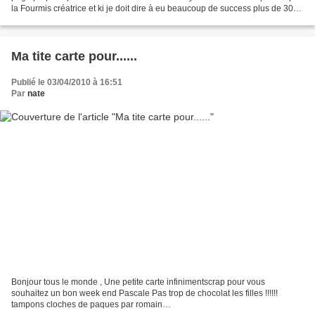
la Fourmis créatrice et ki je doit dire à eu beaucoup de success plus de 300
participantes ? .oups!! comment...
Ma tite carte pour......
Publié le 03/04/2010 à 16:51
Par
nate
Bonjour tous le monde , Une petite carte infinimentscrap pour vous
souhaitez un bon week end Pascale Pas trop de chocolat les filles !!!!!!
tampons cloches de paques par romain