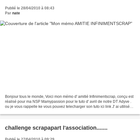
Publié le 28/04/2010 à 08:43
Par
nate
Bonjour tous le monde, Voici mon mémo d' amitié Infinimentscrap, conçu est
réalisé pour ma NSP Mamypassion pour le tuto d' avril de notre DT Adyve .
ou je vous rappelle ke vous pouvez telecharger son tuto ici link J' ai utilisé
les nouveaux tampons ke...
challenge scrapapart l'association.......
Publié le 27/04/2010 à 09:29