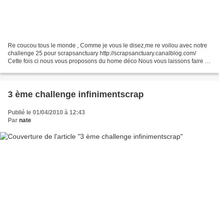
Re coucou tous le monde , Comme je vous le disez,me re voilou avec notre
challenge 25 pour scrapsanctuary http://scrapsanctuary.canalblog.com/
Cette fois ci nous vous proposons du home déco Nous vous laissons faire à
votre guise ,mais n'oubliez pas de...
3 ème challenge infinimentscrap
Publié le 01/04/2010 à 12:43
Par
nate