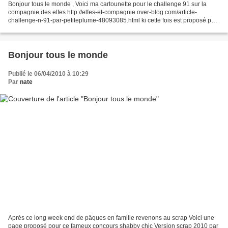
Bonjour tous le monde , Voici ma cartounette pour le challenge 91 sur la
compagnie des elfes http://elfes-et-compagnie.over-blog.com/article-
challenge-n-91-par-petiteplume-48093085.html ki cette fois est proposé par
P'TITE PLUME avec quelques contrai...
Bonjour tous le monde
Publié le 06/04/2010 à 10:29
Par
nate
Après ce long week end de pâques en famille revenons au scrap Voici une
page proposé pour ce fameux concours shabby chic Version scrap 2010 par