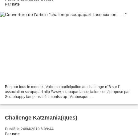
Par
nate
Bonjour tous le monde , Voici ma participation au challenge n°8 sur l'
association scrapapart http://www.scrapapartlassociation.com/ proposé par
Scraphappy tampons infinimentscrap : Arabesque
http://www.infinimentscrap.com/boutique ... cts_id=864 l'amitié...
Challenge Katzmania(ques)
Publié le 24/04/2010 à 09:44
Par
nate