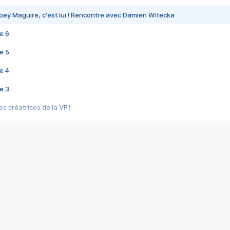
bey Maguire, c'est lui ! Rencontre avec Damien Witecka
e 6
e 5
e 4
e 3
s créatrices de la VF !
e 2
e 1
e Mektoub My Love arrive enfin ! Rencontre avec Shaïn Boumedine et Sal
i : après Toni en famille
elle réalise le bouleversant Dites lui que je l'aime
ais ! Rencontre autour de Vie privée de Rebecca Zlotowski