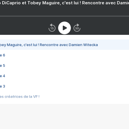
 DiCaprio et Tobey Maguire, c'est lui ! Rencontre avec Dam
bey Maguire, c'est lui ! Rencontre avec Damien Witecka
e 6
e 5
e 4
e 3
s créatrices de la VF !
e 2
e 1
e Mektoub My Love arrive enfin ! Rencontre avec Shaïn Boumedine et Sal