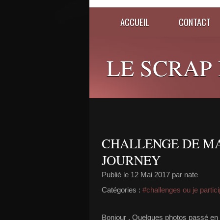
ACCUEIL
CONTACT
LE SCRAP D
CHALLENGE DE MA
JOURNEY
Publié le
12 Mai 2017
par nate
Catégories :
#challenges ou je partic
Bonjour , Quelques photos passé en re