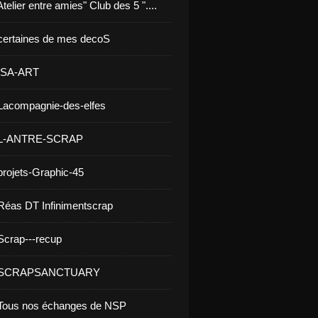
telier entre amies" Club des 5 "....
certaines de mes decoS
 ISA-ART
Lacompagnie-des-elfes
 L-ANTRE-SCRAP
projets-Graphic-45
Réas DT Infinimentscrap
Scrap---recup
- SCRAPSANCTUARY
 Tous nos échanges de NSP