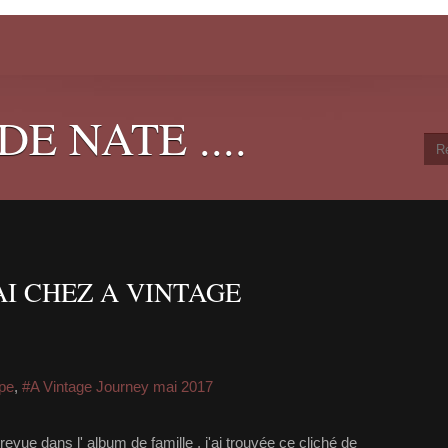
E NATE ....
I CHEZ A VINTAGE
ipe
,
#A Vintage Journey mai 2017
vue dans l' album de famille , j'ai trouvée ce cliché de