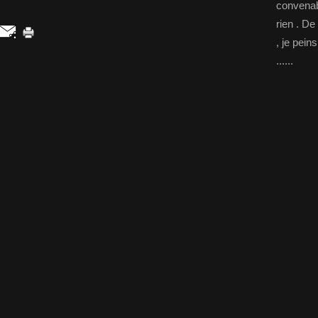
convenab
rien . De
, je pein
......