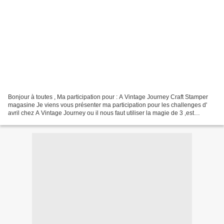
Bonjour à toutes , Ma participation pour : A Vintage Journey Craft Stamper
magasine Je viens vous présenter ma participation pour les challenges d'
avril chez A Vintage Journey ou il nous faut utiliser la magie de 3 ,est
présente celle ci pour le challenge...