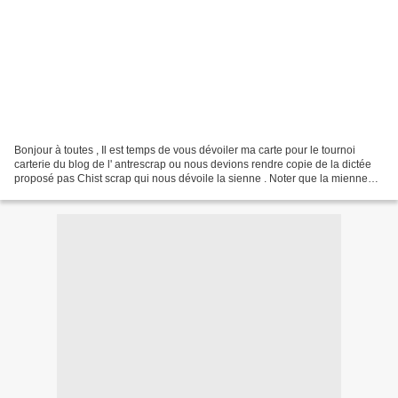
Bonjour à toutes , Il est temps de vous dévoiler ma carte pour le tournoi
carterie du blog de l' antrescrap ou nous devions rendre copie de la dictée
proposé pas Chist scrap qui nous dévoile la sienne . Noter que la mienne
est monté a l' horizontale Je...