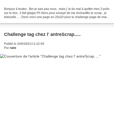
Bonjour à toutes , Bin je sais pas vous , mais j' ai du mal à quitter mes 3 pulls
sur le dos , il fait glagla !!!!! Alors pour essayé de me réchauffer je scrap , je
bidouille...... Donc voici une page en 20x20 pour le challenge page de mai
chez L'antre...
Challenge tag chez l' antreScrap.....
Publié le 24/04/2013 à 22:00
Par
nate