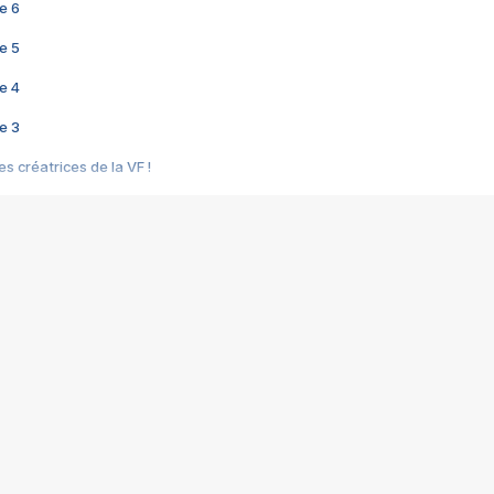
e 6
e 5
e 4
e 3
s créatrices de la VF !
e 2
e 1
e Mektoub My Love arrive enfin ! Rencontre avec Shaïn Boumedine et Sal
i : après Toni en famille
elle réalise le bouleversant Dites lui que je l'aime
ais ! Rencontre autour de Vie privée de Rebecca Zlotowski
 de Marguerite, Grave... Rencontre avec Ella Rumpf
 Les Rêveurs, un film intime sur la santé mentale