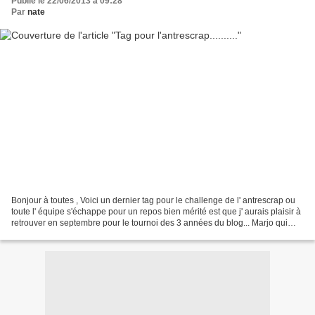
Publié le 22/06/2013 à 09:28
Par
nate
Bonjour à toutes , Voici un dernier tag pour le challenge de l' antrescrap ou
toute l' équipe s'échappe pour un repos bien mérité est que j' aurais plaisir à
retrouver en septembre pour le tournoi des 3 années du blog... Marjo qui
occupe le poste tag...