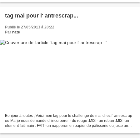
tag mai pour l' antrescrap...
Publié le 27/05/2013 à 20:22
Par
nate
Bonjour à toutes , Voici mon tag pour le challenge de mai chez l' antrescrap
ou Marjo nous demande d' incorporer - du rouge :MIS - un ruban :MIS -un
élément fait main : FAIT -un napperon en papier de pâtisserie ou juste un
morceau de celui ci :MIS Sur...