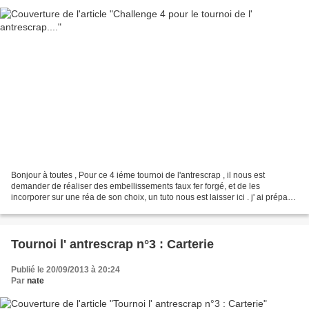
Bonjour à toutes , Pour ce 4 iéme tournoi de l'antrescrap , il nous est
demander de réaliser des embellissements faux fer forgé, et de les
incorporer sur une réa de son choix, un tuto nous est laisser ici . j' ai préparé
mes faux fer forgé que j' ai adapté...
Tournoi l' antrescrap n°3 : Carterie
Publié le 20/09/2013 à 20:24
Par
nate