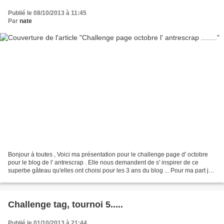
Publié le 08/10/2013 à 11:45
Par
nate
Bonjour à toutes , Voici ma présentation pour le challenge page d' octobre
pour le blog de l' antrescrap . Elle nous demandent de s' inspirer de ce
superbe gâteau qu'elles ont choisi pour les 3 ans du blog ... Pour ma part je l'
ai réaliser sur canvas...
Challenge tag, tournoi 5.....
Publié le 01/10/2013 à 21:44