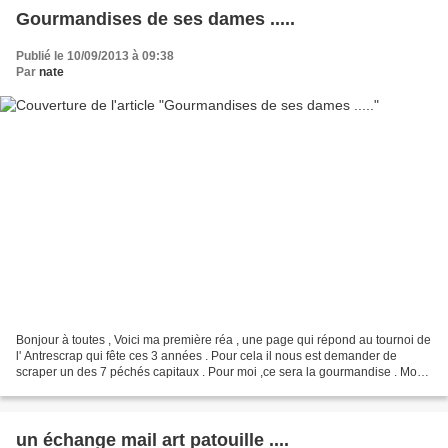
Gourmandises de ses dames .....
Publié le 10/09/2013 à 09:38
Par
nate
Bonjour à toutes , Voici ma première réa , une page qui répond au tournoi de
l' Antrescrap qui fête ces 3 années . Pour cela il nous est demander de
scraper un des 7 péchés capitaux . Pour moi ,ce sera la gourmandise . Mon
fils Julien mit en premier plan...
un échange mail art patouille ....