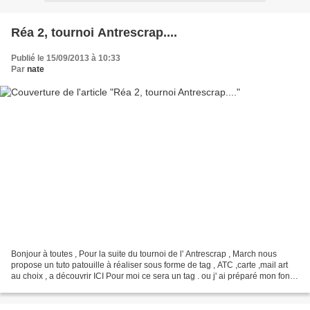
Réa 2, tournoi Antrescrap....
Publié le 15/09/2013 à 10:33
Par
nate
Bonjour à toutes , Pour la suite du tournoi de l' Antrescrap , March nous
propose un tuto patouille à réaliser sous forme de tag , ATC ,carte ,mail art
au choix , a découvrir ICI Pour moi ce sera un tag . ou j' ai préparé mon fond
et dessiné ma forêt.......