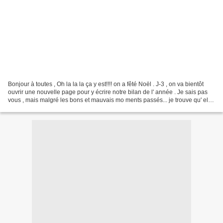
Bonjour à toutes , Oh la la la ça y est!!!! on a fêté Noël . J-3 , on va bientôt
ouvrir une nouvelle page pour y écrire notre bilan de l' année . Je sais pas
vous , mais malgré les bons et mauvais mo ments passés... je trouve qu' elle
a défilé très vite....