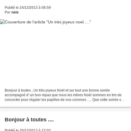
Publié le 24/12/2013 à 08:59
Par
nate
Bonjour à toutes , Un très joyeux Noël et sur tout une bonne soirée
accompagné d' un bon repas que nous les mères Noël sommes en trin de
concocter pour régaler les papilles de nos convives ..... Que cette soirée soit
douce et pleine de bonheur pour cha...
Bonjour à toutes ....
Publié le 20/12/2013 à 22:02