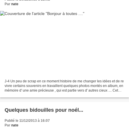
Par
nate
J-4 Un peu de scrap en ce moment histoire de me changer les idées et de re
vivre certains souvenirs en travaillent quelques photos montés en album, en
mémoire d' une amie précieuse , qui est partie vers d' autres cieux .... Cet
album , je l' ai offert...
Quelques bidouilles pour noél...
Publié le 11/12/2013 à 16:07
Par
nate