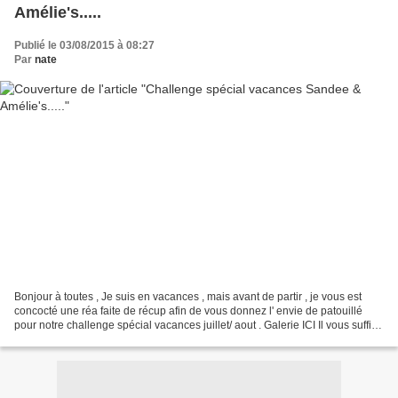
Amélie's.....
Publié le 03/08/2015 à 08:27
Par
nate
Bonjour à toutes , Je suis en vacances , mais avant de partir , je vous est
concocté une réa faite de récup afin de vous donnez l' envie de patouillé
pour notre challenge spécial vacances juillet/ aout . Galerie ICI Il vous suffit
de choisir vos ingrédients...