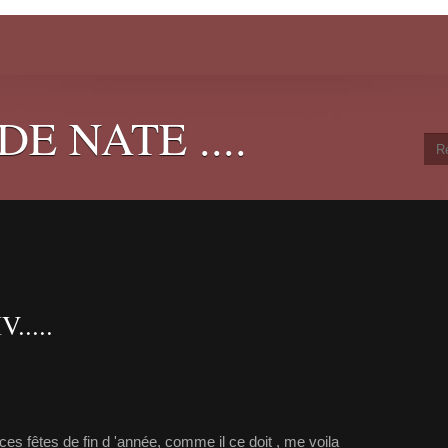
E NATE ....
....
ces fêtes de fin d 'année, comme il ce doit , me voila