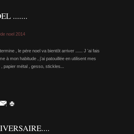
 .......
de noel 2014
mine , le pére noel va bientôt arriver ...... J 'ai fais
 à mon habitude , j'ai patouillée en utilisent mes
 papier métal , gesso, stickles...
VERSAIRE....