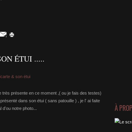
N ÉTUI .....
carte & son étui
e très présente en ce moment ,( ou je fais des testes)
l présenté dans son étui ( sans patouille ) , je l' ai faite
À PRO
l d'ou notre photo...