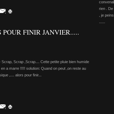
convenab
rien . De
, je pein
......
OUR FINIR JANVIER.....
 = Scrap, Scrap ,Scrap.... Cette petite pluie bien humide
y en a marre !!!!! solution: Quand on peut ,on reste au
 ,.... alors pour finir...