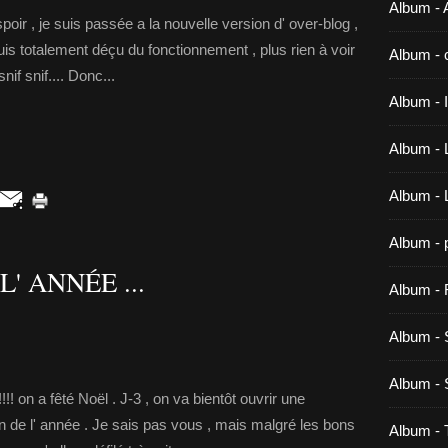
Album - A
oir , je suis passée a la nouvelle version d' over-blog ,
e suis totalement déçu du fonctionnement , plus rien à voir
Album - 
nif snif.... Donc...
Album -
Album - 
Album -
Album - 
' ANNÉE ...
Album - 
Album - 
Album 
!!! on a fêté Noël . J-3 , on va bientôt ouvrir une
an de l' année . Je sais pas vous , mais malgré les bons
Album -