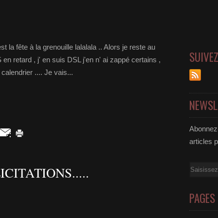
st la fête à la grenouille lalalala .. Alors je reste au
SUIVE
n retard , j' en suis DSL j'en n' ai zappé certains ,
alendrier .... Je vais...
NEWSL
Abonnez-
articles 
Email
CITATIONS.....
PAGES