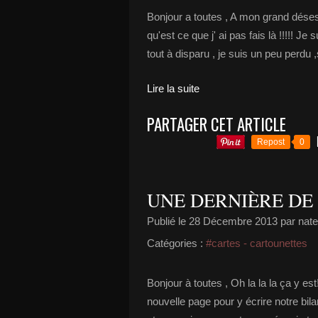
Bonjour a toutes , A mon grand désesp
qu'est ce que j' ai pas fais là !!!!! J
tout à disparu , je suis un peu perdu ,s
Lire la suite
PARTAGER CET ARTICLE
Repost
0
UNE DERNIÈRE DE L
Publié le
28 Décembre 2013
par nate
Catégories :
#cartes - cartounettes
Bonjour à toutes , Oh la la la ça y est!
nouvelle page pour y écrire notre bil