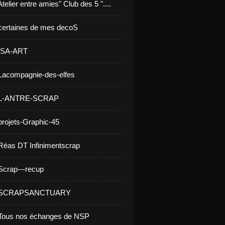
telier entre amies" Club des 5 "....
certaines de mes decoS
 ISA-ART
Lacompagnie-des-elfes
 L-ANTRE-SCRAP
projets-Graphic-45
Réas DT Infinimentscrap
Scrap---recup
- SCRAPSANCTUARY
 Tous nos échanges de NSP