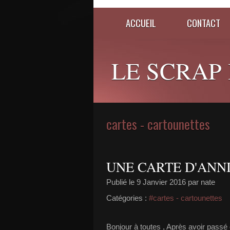
ACCUEIL
CONTACT
LE SCRAP D
cartes - cartounettes
UNE CARTE D'ANNIV.
Publié le
9 Janvier 2016
par nate
Catégories :
#cartes - cartounettes
Bonjour à toutes , Après avoir passé 