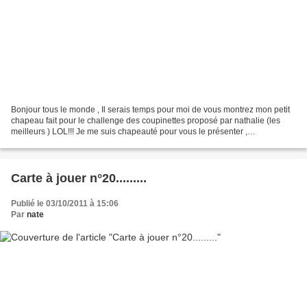
Bonjour tous le monde , Il serais temps pour moi de vous montrez mon petit
chapeau fait pour le challenge des coupinettes proposé par nathalie (les
meilleurs ) LOL!!! Je me suis chapeauté pour vous le présenter ,
confectionné avec du papier épais , entièrement...
Carte à jouer n°20.........
Publié le 03/10/2011 à 15:06
Par
nate