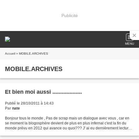
Publicité
MENU
Accueil
» MOBILE.ARCHIVES
MOBILE.ARCHIVES
Et bien moi aussi ...................
Publié le 28/10/2011 à 14:43
Par
nate
Bonjour tous le monde , Pas de scrap mais un dialogue avec vous , car en
se moment la blogosphère devient de plus en plus infernal c'est la fin du
monde prévu en 2012 qui avance ou quoi??? J' ai eu dernièrement lecture
comme vous de certains règlements...