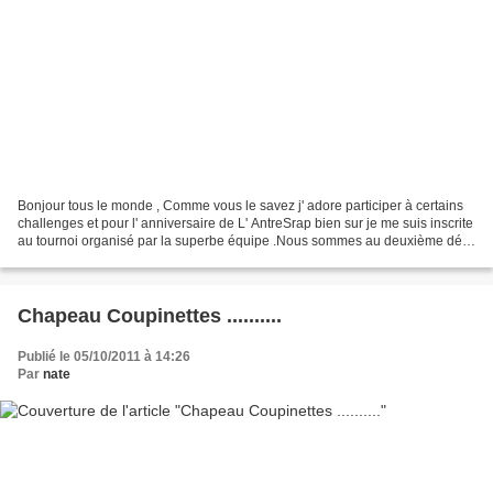
Bonjour tous le monde , Comme vous le savez j' adore participer à certains
challenges et pour l' anniversaire de L' AntreSrap bien sur je me suis inscrite
au tournoi organisé par la superbe équipe .Nous sommes au deuxième défi
et la ,il nous faut s'inspirer...
Chapeau Coupinettes ..........
Publié le 05/10/2011 à 14:26
Par
nate