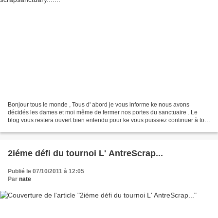
Bonjour tous le monde , Tous d' abord je vous informe ke nous avons
décidés les dames et moi même de fermer nos portes du sanctuaire . Le
blog vous restera ouvert bien entendu pour ke vous puissiez continuer à tout
moment venir vous inspirez sur la galerie...
2iéme défi du tournoi L' AntreScrap...
Publié le 07/10/2011 à 12:05
Par
nate