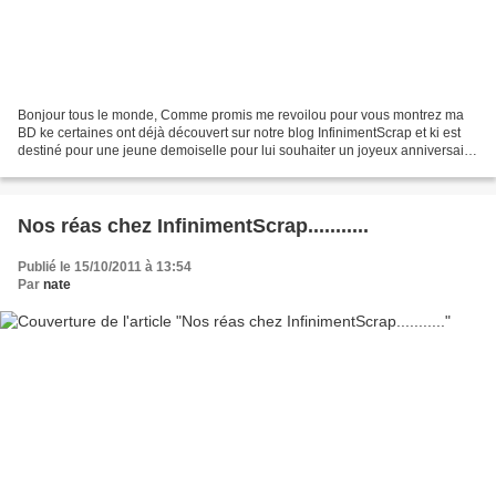
Bonjour tous le monde, Comme promis me revoilou pour vous montrez ma
BD ke certaines ont déjà découvert sur notre blog InfinimentScrap et ki est
destiné pour une jeune demoiselle pour lui souhaiter un joyeux anniversaire
Je vous rapelle ke le challenge...
Nos réas chez InfinimentScrap...........
Publié le 15/10/2011 à 13:54
Par
nate