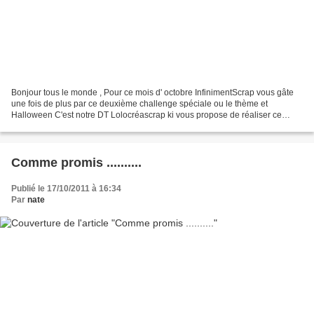
Bonjour tous le monde , Pour ce mois d' octobre InfinimentScrap vous gâte
une fois de plus par ce deuxième challenge spéciale ou le thème et
Halloween C'est notre DT Lolocréascrap ki vous propose de réaliser ce
sketch dans ce combo de couleurs Vous avez...
Comme promis ..........
Publié le 17/10/2011 à 16:34
Par
nate