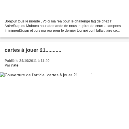
Bonjour tous le monde , Voici ma réa pour le challenge tag de chez l'
AntreSrap ou Mabaco nous demande de nous inspirer de ceux la tampons
InfinimentScrap et puis ma réa pour le dernier tournoi ou il fallait faire ce
skecht en free-style de Cathy40
cartes à jouer 21...........
Publié le 24/10/2011 à 11:40
Par
nate