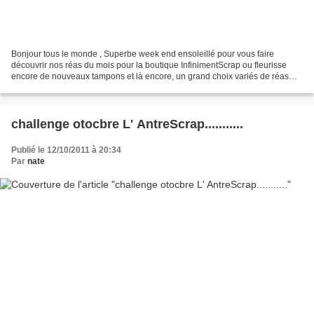
Bonjour tous le monde , Superbe week end ensoleillé pour vous faire
découvrir nos réas du mois pour la boutique InfinimentScrap ou fleurisse
encore de nouveaux tampons et là encore, un grand choix variés de réas
crées par nous les DTs visible sur notre...
challenge otocbre L' AntreScrap...........
Publié le 12/10/2011 à 20:34
Par
nate