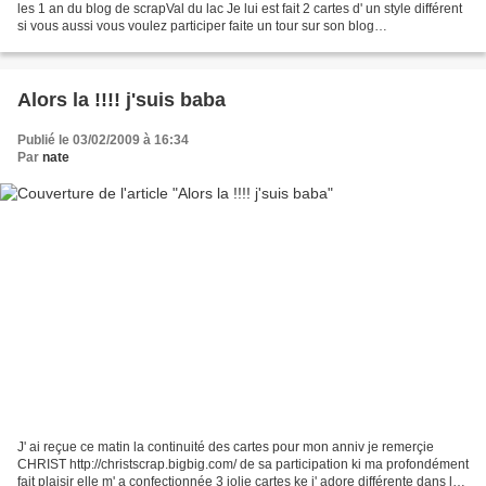
les 1 an du blog de scrapVal du lac Je lui est fait 2 cartes d' un style différent
si vous aussi vous voulez participer faite un tour sur son blog
http://scrapvaldulac.canalblo...
Alors la !!!! j'suis baba
Publié le 03/02/2009 à 16:34
Par
nate
J' ai reçue ce matin la continuité des cartes pour mon anniv je remerçie
CHRIST http://christscrap.bigbig.com/ de sa participation ki ma profondément
fait plaisir elle m' a confectionnée 3 jolie cartes ke j' adore différente dans le