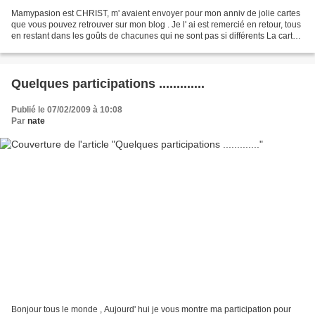
Mamypasion est CHRIST, m' avaient envoyer pour mon anniv de jolie cartes
que vous pouvez retrouver sur mon blog . Je l' ai est remercié en retour, tous
en restant dans les goûts de chacunes qui ne sont pas si différents La carte
pour Mamypassion http://mamypassion.canalblog.com/...
Quelques participations .............
Publié le 07/02/2009 à 10:08
Par
nate
Bonjour tous le monde , Aujourd' hui je vous montre ma participation pour