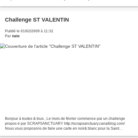
scrap mais toujours...
Challenge ST VALENTIN
Publié le 01/02/2009 à 11:32
Par
nate
Bonjour à toutes & tous , Le mois de février commence par un challenge
propos é par SCRAPSANCTUARY http://scrapsanctuary.canalblog.com/
Nous vous proposons de faire une carte en noir& blanc pour la Saint
Valentin fête des amoureux ce challenge sera récompensé...