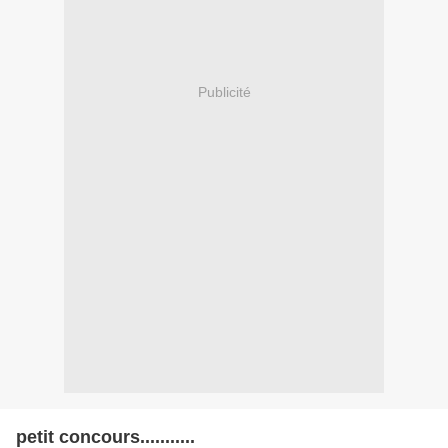
Publicité
petit concours...........