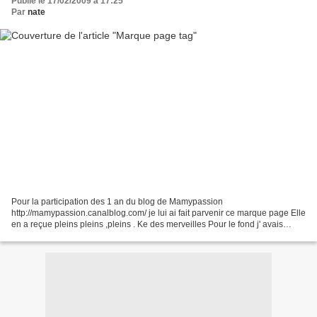
Publié le 17/02/2009 à 17:25
Par
nate
Pour la participation des 1 an du blog de Mamypassion
http://mamypassion.canalblog.com/ je lui ai fait parvenir ce marque page Elle
en a reçue pleins pleins ,pleins . Ke des merveilles Pour le fond j' avais
utilisé du gesso blanc ke j' ai tamponné avec...