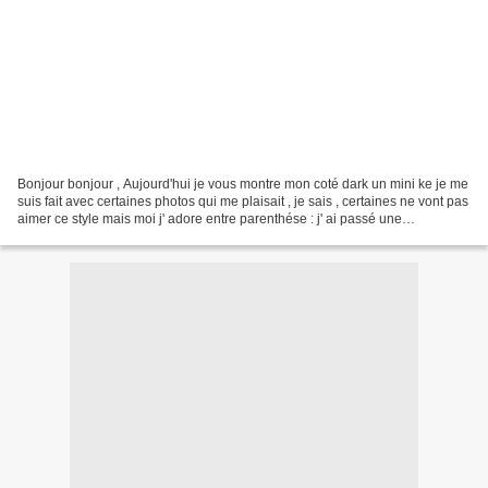
Bonjour bonjour , Aujourd'hui je vous montre mon coté dark un mini ke je me
suis fait avec certaines photos qui me plaisait , je sais , certaines ne vont pas
aimer ce style mais moi j' adore entre parenthése : j' ai passé une
commande chez Bri LA COMPAGNIE...