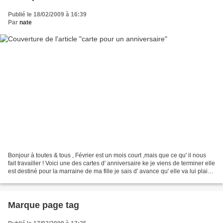
Publié le 18/02/2009 à 16:39
Par
nate
Bonjour à toutes & tous , Février est un mois court ,mais que ce qu' il nous
fait travailler ! Voici une des cartes d' anniversaire ke je viens de terminer elle
est destiné pour la marraine de ma fille je sais d' avance qu' elle va lui plaire
je l'ai...
Marque page tag