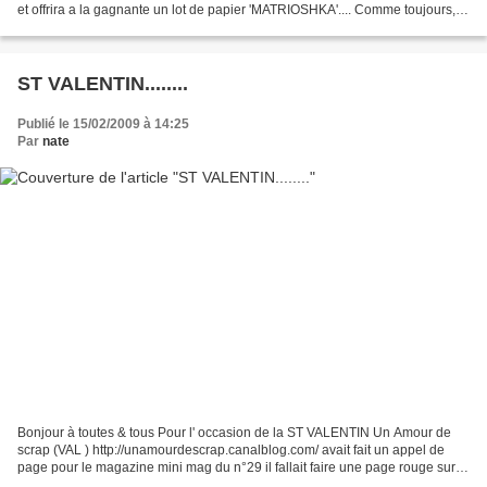
et offrira a la gagnante un lot de papier 'MATRIOSHKA'.... Comme toujours, il
n'y a pas de contrainte particulière...
ST VALENTIN........
Publié le 15/02/2009 à 14:25
Par
nate
Bonjour à toutes & tous Pour l' occasion de la ST VALENTIN Un Amour de
scrap (VAL ) http://unamourdescrap.canalblog.com/ avait fait un appel de
page pour le magazine mini mag du n°29 il fallait faire une page rouge sur l'
amour voici la mienne Vous pourrez...