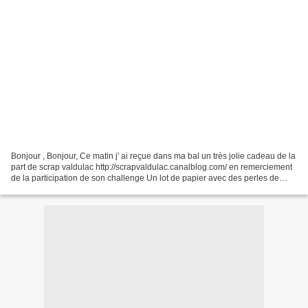
Bonjour , Bonjour, Ce matin j' ai reçue dans ma bal un très jolie cadeau de la
part de scrap valdulac http://scrapvaldulac.canalblog.com/ en remerciement
de la participation de son challenge Un lot de papier avec des perles de
pluie , une jolie carte...