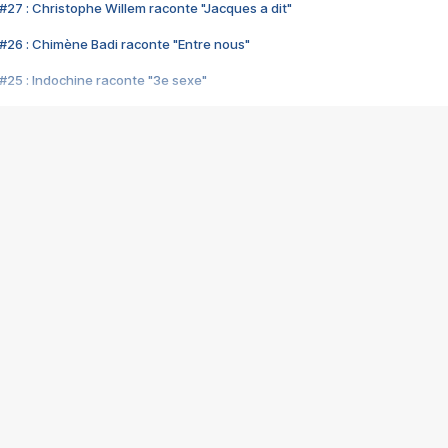
#27 : Christophe Willem raconte "Jacques a dit"
#26 : Chimène Badi raconte "Entre nous"
#25 : Indochine raconte "3e sexe"
#24 : Zaho raconte "C'est chelou"
#23 : Patrick Bruel raconte "Au café des délices"
#22 : Kyo raconte "Le chemin"
#21 : Nolwenn Leroy raconte "Cassé"
#20 : Patrick Hernandez raconte "Born to be alive"
#19 : Lorie raconte "Près de moi"
#18 : Michael Jones raconte "A nos actes manqués" (avec Jean-Jacque
#17 : Khaled raconte "Aïcha"
#16 : Corneille raconte "Parce qu'on vient de loin"
#15 : Indochine raconte "L'aventurier"