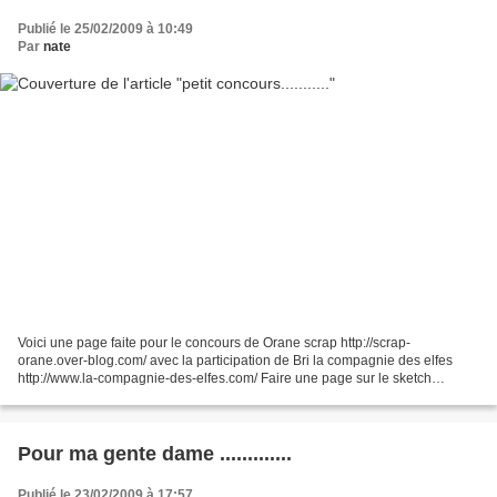
Publié le 25/02/2009 à 10:49
Par
nate
Voici une page faite pour le concours de Orane scrap http://scrap-
orane.over-blog.com/ avec la participation de Bri la compagnie des elfes
http://www.la-compagnie-des-elfes.com/ Faire une page sur le sketch
proposé en respectant les consignes est ce jusqu'...
Pour ma gente dame .............
Publié le 23/02/2009 à 17:57