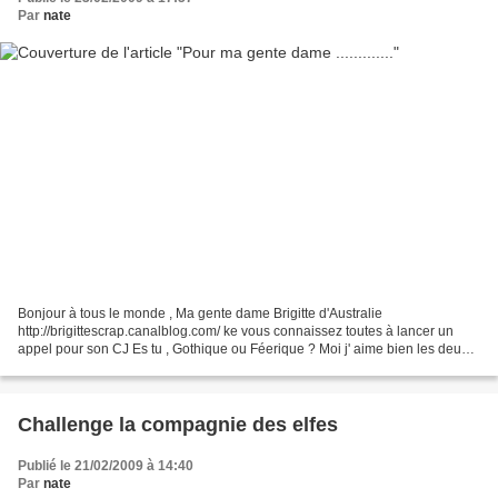
Par
nate
Bonjour à tous le monde , Ma gente dame Brigitte d'Australie
http://brigittescrap.canalblog.com/ ke vous connaissez toutes à lancer un
appel pour son CJ Es tu , Gothique ou Féerique ? Moi j' aime bien les deux ,
j' ai hésité donc voici
Challenge la compagnie des elfes
Publié le 21/02/2009 à 14:40
Par
nate