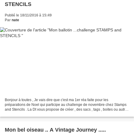
STENCILS
Publié le 18/11/2016 à 15:49
Par
nate
Bonjour à toutes , Je vais dire que c'est ma 1er réa faite pour les
préparations de Noel qui participe au challenge de novembre chez Stamps
and Stencils . La Dt vous propose de créer , des sacs , tags , boites ou autres
qui servira à emballer les petits...
Mon bel oiseau .. A Vintage Journey .....