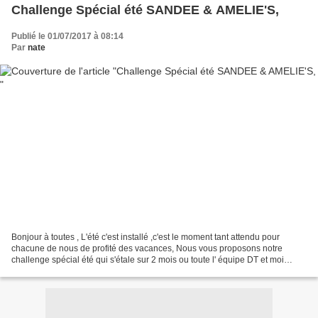
Challenge Spécial été SANDEE & AMELIE'S,
Publié le 01/07/2017 à 08:14
Par
nate
Bonjour à toutes , L'été c'est installé ,c'est le moment tant attendu pour
chacune de nous de profité des vacances, Nous vous proposons notre
challenge spécial été qui s'étale sur 2 mois ou toute l' équipe DT et moi
même vous présenterons nos projets...