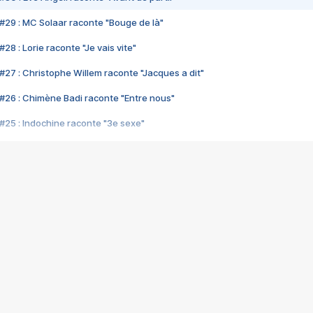
#29 : MC Solaar raconte "Bouge de là"
28 : Lorie raconte "Je vais vite"
#27 : Christophe Willem raconte "Jacques a dit"
#26 : Chimène Badi raconte "Entre nous"
#25 : Indochine raconte "3e sexe"
#24 : Zaho raconte "C'est chelou"
#23 : Patrick Bruel raconte "Au café des délices"
#22 : Kyo raconte "Le chemin"
#21 : Nolwenn Leroy raconte "Cassé"
#20 : Patrick Hernandez raconte "Born to be alive"
#19 : Lorie raconte "Près de moi"
#18 : Michael Jones raconte "A nos actes manqués" (avec Jean-Jacque