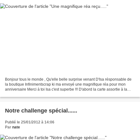
Bonjour tous le monde , Qu'elle belle surprise venant D'Isa résponsable de
la boutique Infinimentscrap ki ma envoyé une magnifique réa pour mon
anniversaire Merci à toi Isa c'est superbe !!! D'abord la carte assortie à la
boite dans lequel elle m'a mis...
Notre challenge spécial......
Publié le 25/01/2012 à 14:06
Par
nate