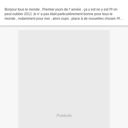
Bonjour tous le monde , Premier jours de l' année , ça y est on y est !!!! on
peut oublier 2011 ,ki n' a pas était particulièrement bonne pour tous le
monde , notamment pour moi , alors oups , place à de nouvelles choses !!!!!
Je vous souhaites une bonne...
Publicité