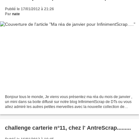
Publié le 17/01/2012 à 21:26
Par
nate
Bonjour tous le monde, Je viens vous présentez ma réa du mois de janvier ,
un mini dans sa boite diffusé sur notre blog InfinimentScrap de DTs ou vous
allez admiré les autres petites merveilles avec la nouvelle collection de
tampons . J' ai utilisé pour...
challenge carterie n°11, chez l' AntreScrap.........