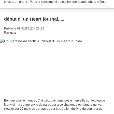
choses en grand . Donc la consigne et de mettre une grande photo même
très grande si on veux . Pour moi...
début d' un Heart journal.....
Publié le 09/01/2012 à 23:34
Par
nate
Bonjour tous le monde , J' ai découvert une petite merveille sur le blog de
Many et ma donné envie de participer à ce challenge éphémère qui va
s'étaler sur 12 mois de partages pour la création du livre du bonheur qui
sera composé de 12 coeurs Pour la...