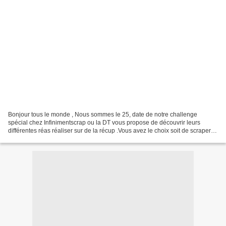
Bonjour tous le monde , Nous sommes le 25, date de notre challenge
spécial chez Infinimentscrap ou la DT vous propose de découvrir leurs
différentes réas réaliser sur de la récup .Vous avez le choix soit de scraper
sur le thème ST Valentin ou thème libre...