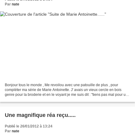
Par
nate
Bonjour tous le monde , Me revoilou avec une patouille de plus , pour
compléter ma série de Marie Antoinette. J' avais un vieux cercle en bois
genre pour la broderie et en le voyant je me suis dit : "tiens pas mal pour un
cadre " Alors j'ai sortis mes...
Une magnifique réa reçu.....
Publié le 26/01/2012 à 13:24
Par
nate