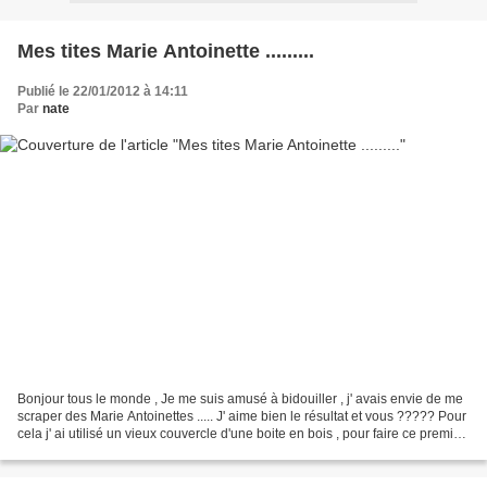
Mes tites Marie Antoinette .........
Publié le 22/01/2012 à 14:11
Par
nate
Bonjour tous le monde , Je me suis amusé à bidouiller , j' avais envie de me
scraper des Marie Antoinettes ..... J' aime bien le résultat et vous ????? Pour
cela j' ai utilisé un vieux couvercle d'une boite en bois , pour faire ce premier
cadre ou le...