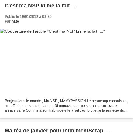
C'est ma NSP ki me la fait.....
Publié le 19/01/2012 à 08:30
Par
nate
Bonjour tous le monde , Ma NSP , MAMYPASSION ke beaucoup connaisse ,
ma offert un ensemble carterie Stampuck pour me souhaiter un joyeux
anniversaire Comme à son habitude elle à fait très fort , et je la remecie du
fond du coeur car malgré sa santé ki...
Ma réa de janvier pour InfinimentScrap.....