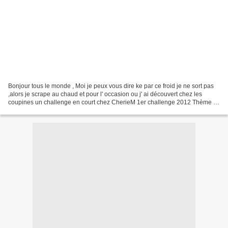
Bonjour tous le monde , Moi je peux vous dire ke par ce froid je ne sort pas
,alors je scrape au chaud et pour l' occasion ou j' ai découvert chez les
coupines un challenge en court chez CherieM 1er challenge 2012 Thème : «
Saint Valentin » Consignes...