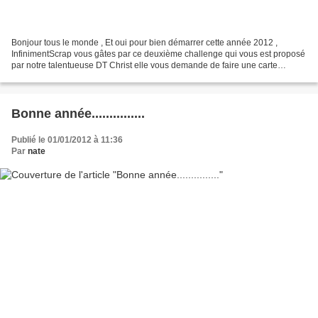
Bonjour tous le monde , Et oui pour bien démarrer cette année 2012 ,
InfinimentScrap vous gâtes par ce deuxième challenge qui vous est proposé
par notre talentueuse DT Christ elle vous demande de faire une carte
triptyque avec une petite contrainte ;faire...
Bonne année...............
Publié le 01/01/2012 à 11:36
Par
nate