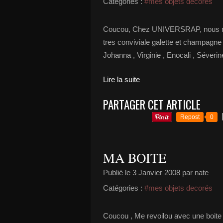
Catégories :
#mes objets decorés
Coucou, Chez UNIVERSRAP, nous nous
tres conviviale galette et champagne j
Johanna , Virginie , Enocali , Séverin
Lire la suite
PARTAGER CET ARTICLE
Repost
0
MA BOITE
Publié le
3 Janvier 2008
par nate
Catégories :
#mes objets decorés
Coucou , Me revoilou avec une boite no