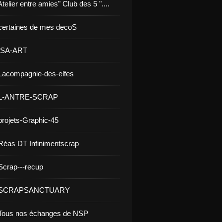
telier entre amies" Club des 5 "....
certaines de mes decoS
 ISA-ART
Lacompagnie-des-elfes
 L-ANTRE-SCRAP
projets-Graphic-45
Réas DT Infinimentscrap
Scrap---recup
- SCRAPSANCTUARY
 Tous nos échanges de NSP