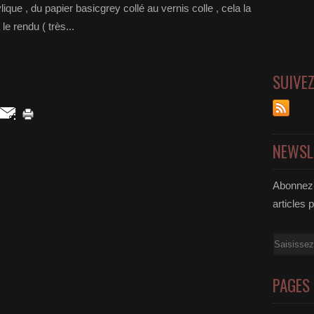
ylique , du papier basicgrey collé au vernis colle , cela la
 le rendu ( très...
SUIVE
NEWSL
Abonnez-
articles 
Email
PAGES