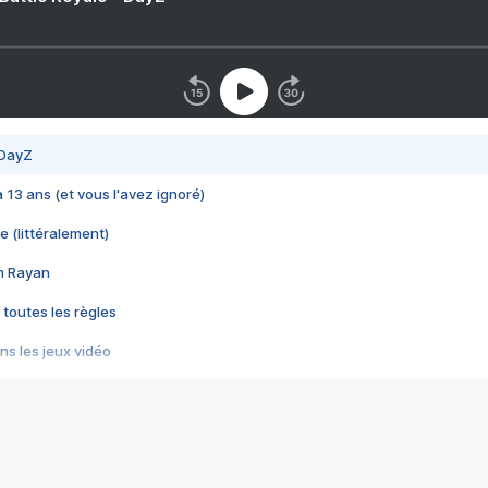
 DayZ
 a 13 ans (et vous l'avez ignoré)
e (littéralement)
im Rayan
 toutes les règles
s les jeux vidéo
us choquant de Rockstar ? - Le scandale BULLY
e plus moche de Steam
du RÊVE tourne au CAUCHEMAR