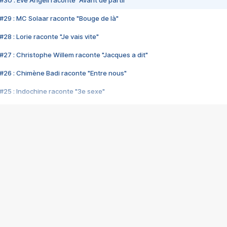
#30 : Eve Angeli raconte "Avant de partir"
#29 : MC Solaar raconte "Bouge de là"
28 : Lorie raconte "Je vais vite"
#27 : Christophe Willem raconte "Jacques a dit"
#26 : Chimène Badi raconte "Entre nous"
#25 : Indochine raconte "3e sexe"
#24 : Zaho raconte "C'est chelou"
#23 : Patrick Bruel raconte "Au café des délices"
#22 : Kyo raconte "Le chemin"
#21 : Nolwenn Leroy raconte "Cassé"
#20 : Patrick Hernandez raconte "Born to be alive"
#19 : Lorie raconte "Près de moi"
#18 : Michael Jones raconte "A nos actes manqués" (avec Jean-Jacque