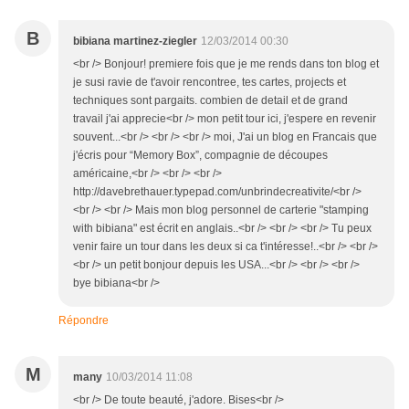
B
bibiana martinez-ziegler
12/03/2014 00:30
<br /> Bonjour! premiere fois que je me rends dans ton blog et
je susi ravie de t'avoir rencontree, tes cartes, projects et
techniques sont pargaits. combien de detail et de grand
travail j'ai apprecie<br /> mon petit tour ici, j'espere en revenir
souvent...<br /> <br /> <br /> moi, J'ai un blog en Francais que
j'écris pour “Memory Box”, compagnie de découpes
américaine,<br /> <br /> <br />
http://davebrethauer.typepad.com/unbrindecreativite/<br />
<br /> <br /> Mais mon blog personnel de carterie "stamping
with bibiana" est écrit en anglais..<br /> <br /> <br /> Tu peux
venir faire un tour dans les deux si ca t'intéresse!..<br /> <br />
<br /> un petit bonjour depuis les USA...<br /> <br /> <br />
bye bibiana<br />
Répondre
M
many
10/03/2014 11:08
<br /> De toute beauté, j'adore. Bises<br />