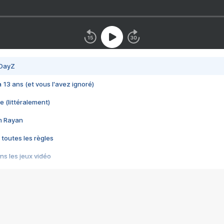
 DayZ
 a 13 ans (et vous l'avez ignoré)
e (littéralement)
im Rayan
 toutes les règles
s les jeux vidéo
us choquant de Rockstar ? - Le scandale BULLY
e plus moche de Steam
du RÊVE tourne au CAUCHEMAR