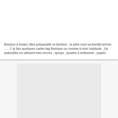
Bonjour à toutes, Mes préparatifs ce termine , le pére noel va bientôt arriver
...... J 'ai fais quelques cartes tag féerique ou comme à mon habitude , j'ai
patouillée en utilisent mes encres , sprays , poudre à embosser , papier
métal , gesso, stickles...